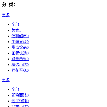
分 类：
更多
全部
美食
1
便利超市
0
生鲜果蔬
0
甜点饮品
0
正餐优选
0
能量西餐
0
精选小吃
0
鲜花蛋糕
0
更多
全部
粥粉面馆
0
饺子馄饨
0
地方小吃
0