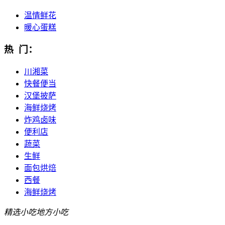
温情鲜花
暖心蛋糕
热 门：
川湘菜
快餐便当
汉堡披萨
海鲜烧烤
炸鸡卤味
便利店
蔬菜
生鲜
面包烘焙
西餐
海鲜烧烤
精选小吃
地方小吃