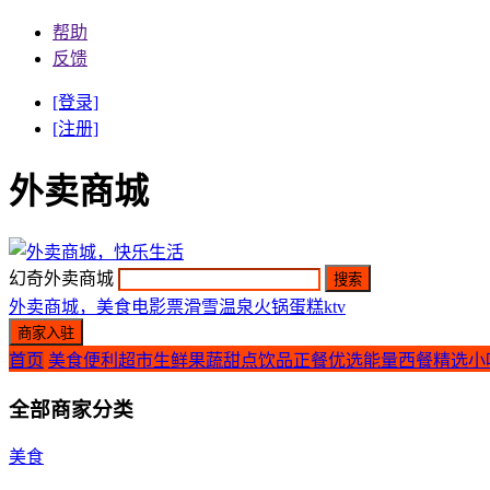
帮助
反馈
[登录]
[注册]
外卖商城
幻奇外卖商城
外卖商城，美食
电影票
滑雪
温泉
火锅
蛋糕
ktv
首页
美食
便利超市
生鲜果蔬
甜点饮品
正餐优选
能量西餐
精选小
全部商家分类
美食