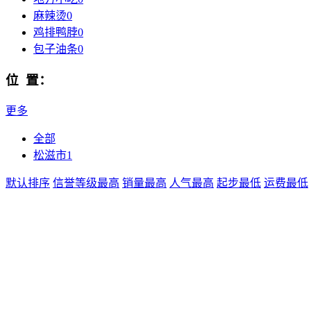
麻辣烫
0
鸡排鸭脖
0
包子油条
0
位 置：
更多
全部
松滋市
1
默认排序
信誉等级最高
销量最高
人气最高
起步最低
运费最低