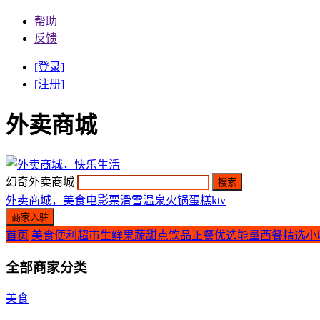
帮助
反馈
[登录]
[注册]
外卖商城
幻奇外卖商城
外卖商城，美食
电影票
滑雪
温泉
火锅
蛋糕
ktv
首页
美食
便利超市
生鲜果蔬
甜点饮品
正餐优选
能量西餐
精选小
全部商家分类
美食