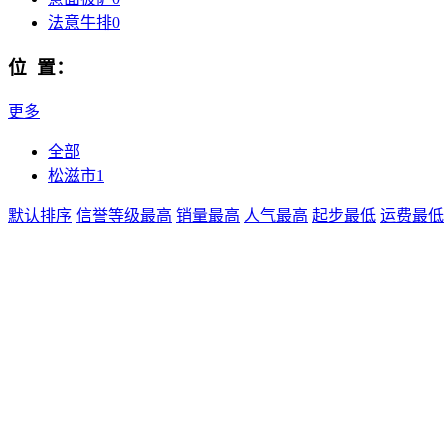
法意牛排
0
位 置：
更多
全部
松滋市
1
默认排序
信誉等级最高
销量最高
人气最高
起步最低
运费最低