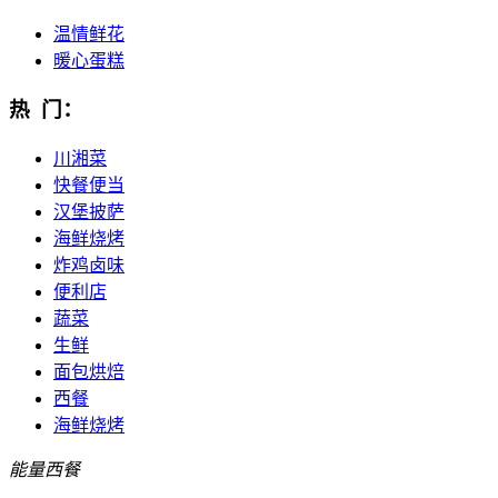
温情鲜花
暖心蛋糕
热 门：
川湘菜
快餐便当
汉堡披萨
海鲜烧烤
炸鸡卤味
便利店
蔬菜
生鲜
面包烘焙
西餐
海鲜烧烤
能量西餐