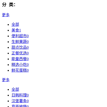
分 类：
更多
全部
美食
1
便利超市
0
生鲜果蔬
0
甜点饮品
0
正餐优选
0
能量西餐
0
精选小吃
0
鲜花蛋糕
0
更多
全部
日韩料理
0
汉堡薯条
0
意面披萨
0