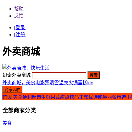
帮助
反馈
[登录]
[注册]
外卖商城
幻奇外卖商城
外卖商城，美食
电影票
滑雪
温泉
火锅
蛋糕
ktv
首页
美食
便利超市
生鲜果蔬
甜点饮品
正餐优选
能量西餐
精选小
全部商家分类
美食