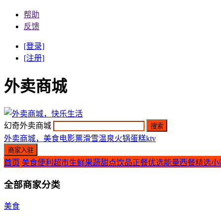
帮助
反馈
[登录]
[注册]
外卖商城
幻奇外卖商城
外卖商城，美食
电影票
滑雪
温泉
火锅
蛋糕
ktv
首页
美食
便利超市
生鲜果蔬
甜点饮品
正餐优选
能量西餐
精选小
全部商家分类
美食