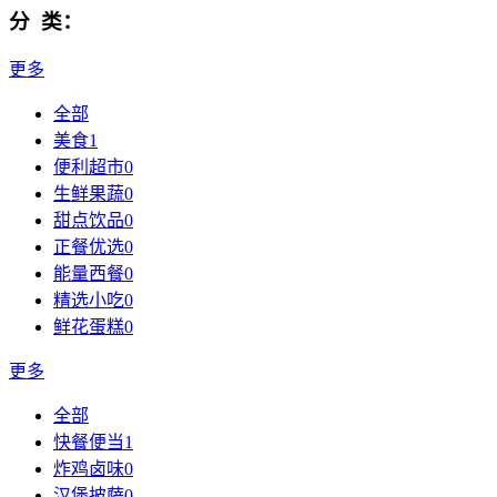
分 类：
更多
全部
美食
1
便利超市
0
生鲜果蔬
0
甜点饮品
0
正餐优选
0
能量西餐
0
精选小吃
0
鲜花蛋糕
0
更多
全部
快餐便当
1
炸鸡卤味
0
汉堡披萨
0