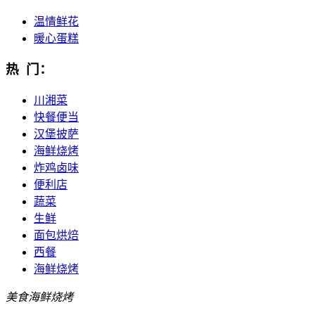
温情鲜花
暖心蛋糕
热 门：
川湘菜
快餐便当
汉堡披萨
海鲜烧烤
炸鸡卤味
便利店
蔬菜
生鲜
面包烘焙
西餐
海鲜烧烤
美食
海鲜烧烤