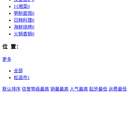
川湘菜
0
粥粉面馆
0
日韩料理
0
海鲜烧烤
0
火锅香锅
0
位 置：
更多
全部
松滋市
1
默认排序
信誉等级最高
销量最高
人气最高
起步最低
运费最低